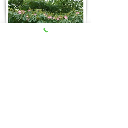
ねむの木（花言葉：歓喜）
アクセス
【鉄 道】 JR東北本線・郡山駅車で15分
JR磐越西線・郡山富田駅車で5分
【バ ス】 四十担停留所前
【その他】 八山田ヨークタウンから徒歩3分
​ 福島県警察郡山北警察署より、徒歩5分